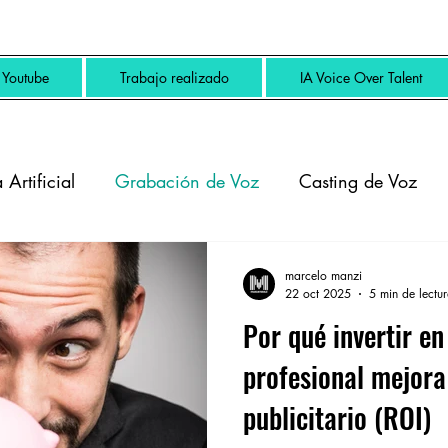
Youtube
Trabajo realizado
IA Voice Over Talent
 Artificial
Grabación de Voz
Casting de Voz
marcelo manzi
22 oct 2025
5 min de lectu
Por qué invertir en
profesional mejora
publicitario (ROI)