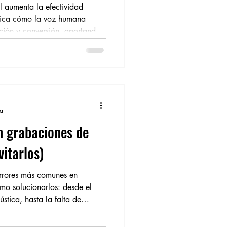
al aumenta la efectividad
xplica cómo la voz humana
ación y conversión, aportando
eales. Una buena voz no solo
 ROI y la conexión emocional
ra
n grabaciones de
itarlos)
rrores más comunes en
mo solucionarlos: desde el
stica, hasta la falta de
 cuidado vocal. Con consejos
sional, esta guía te ayuda a