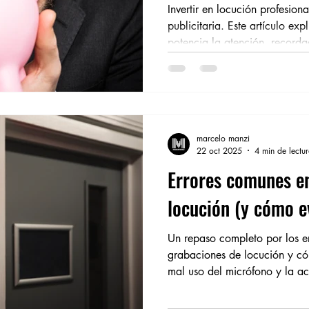
Invertir en locución profesion
publicitaria. Este artículo e
potencia la atención, record
datos y ejemplos de marcas r
mejora la estética: mejora el
con el público.
marcelo manzi
22 oct 2025
4 min de lectu
Errores comunes e
locución (y cómo ev
Un repaso completo por los e
grabaciones de locución y có
mal uso del micrófono y la acú
intención interpretativa o de
prácticos y experiencia profe