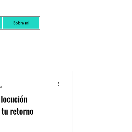
Sobre mi
ra
 locución
 tu retorno