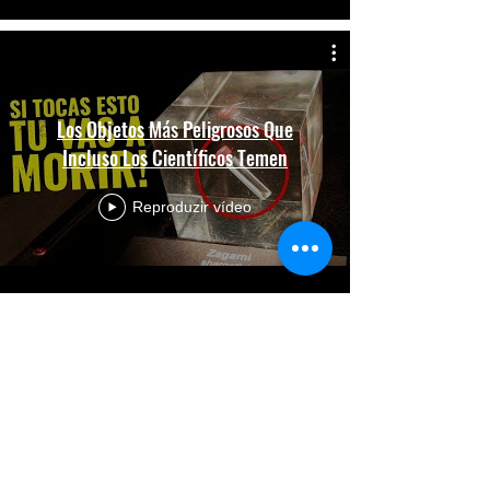
Los Objetos Más Peligrosos Que
Incluso Los Científicos Temen
Reproduzir vídeo
"Si Volviera a Empezar de CERO,
Haría Esto" | Robert Kiyosaki en
Español