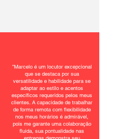
"Marcelo é um locutor excepcional
que se destaca por sua
versatilidade e habilidade para se
adaptar ao estilo e acentos
específicos requeridos pelos meus
clientes. A capacidade de trabalhar
de forma remota com flexibilidade
nos meus horários é admirável,
pois me garante uma colaboração
fluida, sua pontualidade nas
entregas demonstra seu