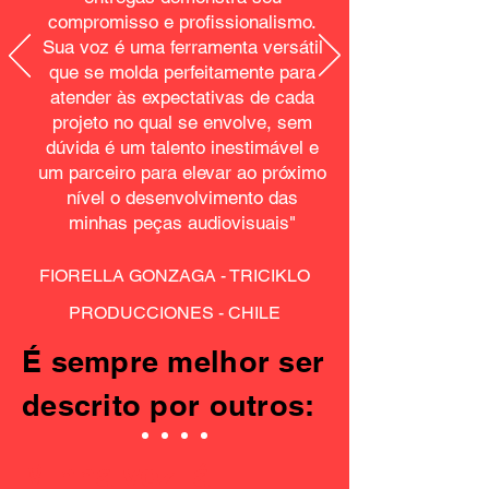
compromisso e profissionalismo.
Sua voz é uma ferramenta versátil
que se molda perfeitamente para
atender às expectativas de cada
projeto no qual se envolve, sem
dúvida é um talento inestimável e
um parceiro para elevar ao próximo
nível o desenvolvimento das
minhas peças audiovisuais"
FIORELLA GONZAGA - TRICIKLO
PRODUCCIONES - CHILE
É sempre melhor ser
descrito por outros:
Minha voz já