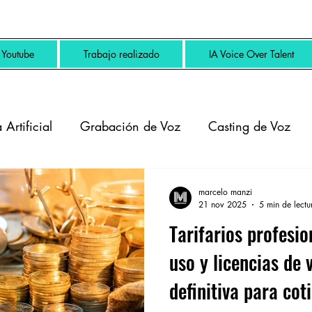
Youtube
Trabajo realizado
IA Voice Over Talent
 Artificial
Grabación de Voz
Casting de Voz
marcelo manzi
21 nov 2025
5 min de lectu
Tarifarios profesio
uso y licencias de v
definitiva para cot