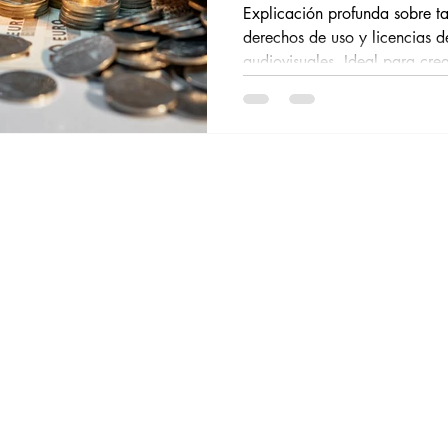
mercado hispano
Explicación profunda sobre tar
derechos de uso y licencias 
audiovisuales. Ideal para cre
del mercado hispano que busc
profesional con conocimiento r