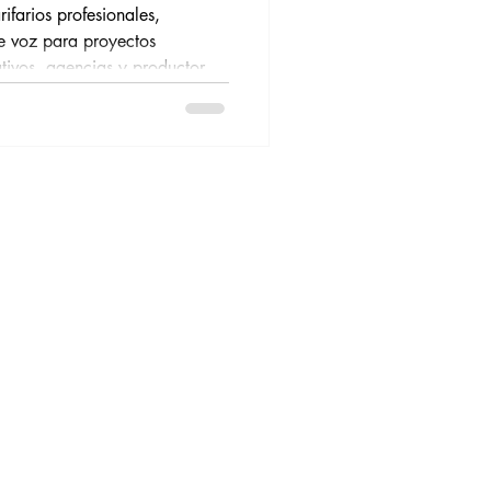
ifarios profesionales,
de voz para proyectos
ativos, agencias y productoras
an contratar un locutor
eal de la industria.