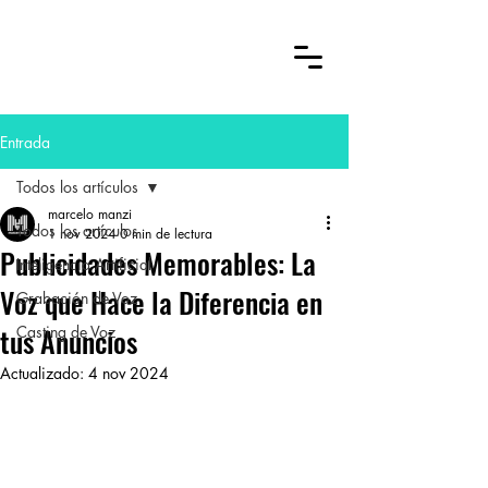
Entrada
Todos los artículos
marcelo manzi
Todos los artículos
1 nov 2024
0 min de lectura
Publicidades Memorables: La
Inteligencia Artificial
Voz que Hace la Diferencia en
Grabación de Voz
tus Anuncios
Casting de Voz
Actualizado:
4 nov 2024